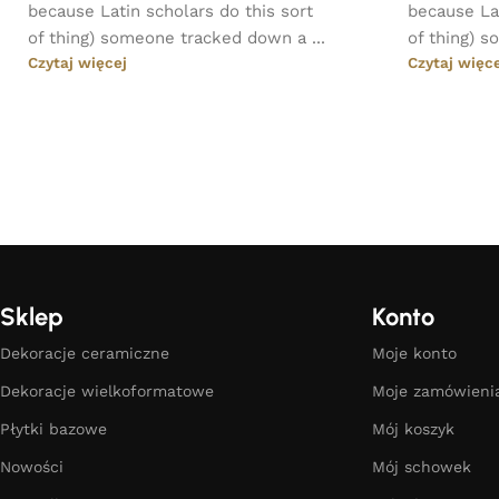
because Latin scholars do this sort
because Lat
of thing) someone tracked down a ...
of thing) s
Czytaj więcej
Czytaj więc
Sklep
Konto
Dekoracje ceramiczne
Moje konto
Dekoracje wielkoformatowe
Moje zamówieni
Płytki bazowe
Mój koszyk
Nowości
Mój schowek