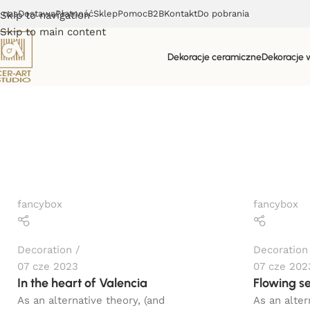
 nas
Dostawa
Płatność
Sklep
Pomoc
B2B
Kontakt
Do pobrania
Skip to navigation
Skip to main content
Dekoracje ceramiczne
Dekoracje 
Decoration
Strona główna
Archive by Category "Decoration"
fancybox
fancybox
Decoration
Decoration
07 cze 2023
07 cze 202
In the heart of Valencia
Flowing s
As an alternative theory, (and
As an alter