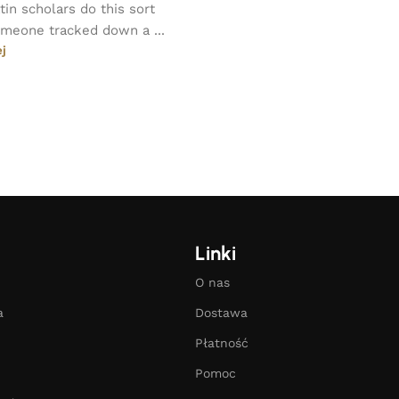
in scholars do this sort
omeone tracked down a ...
ej
Linki
O nas
a
Dostawa
Płatność
Pomoc