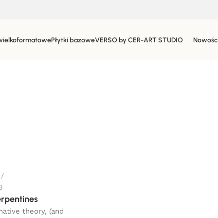
wielkoformatowe
Płytki bazowe
VERSO by CER-ART STUDIO
Nowośc
3
erpentines
native theory, (and