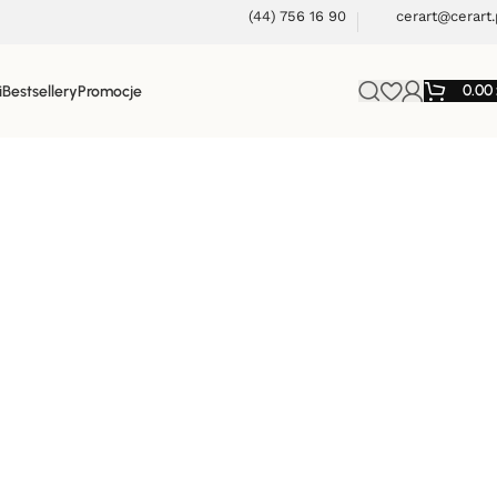
(44) 756 16 90
cerart@cerart.
0.00
i
Bestsellery
Promocje