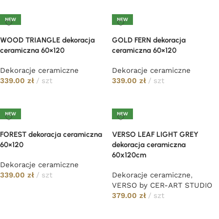
Dodaj do koszyka
Dodaj do koszyka
NEW
NEW
WOOD TRIANGLE dekoracja
GOLD FERN dekoracja
ceramiczna 60×120
ceramiczna 60×120
Dekoracje ceramiczne
Dekoracje ceramiczne
339.00
zł
szt
339.00
zł
szt
Dodaj do koszyka
Dodaj do koszyka
NEW
NEW
FOREST dekoracja ceramiczna
VERSO LEAF LIGHT GREY
60×120
dekoracja ceramiczna
60x120cm
Dekoracje ceramiczne
339.00
zł
szt
Dekoracje ceramiczne
,
VERSO by CER-ART STUDIO
Dodaj do koszyka
379.00
zł
szt
Dodaj do koszyka