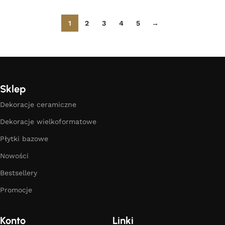
1
2
3
4
5
→
Sklep
Dekoracje ceramiczne
Dekoracje wielkoformatowe
Płytki bazowe
Nowości
Bestsellery
Promocje
Konto
Linki