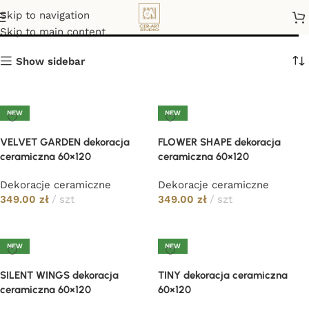
LUX
Skip to navigation
Skip to main content
Show sidebar
NEW
NEW
VELVET GARDEN dekoracja
FLOWER SHAPE dekoracja
ceramiczna 60×120
ceramiczna 60×120
Dekoracje ceramiczne
Dekoracje ceramiczne
349.00
zł
szt
349.00
zł
szt
Dodaj do koszyka
Dodaj do koszyka
NEW
NEW
SILENT WINGS dekoracja
TINY dekoracja ceramiczna
ceramiczna 60×120
60×120