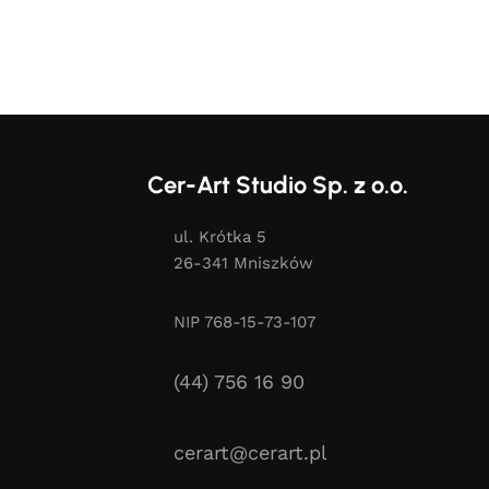
Cer-Art Studio Sp. z o.o.
ul. Krótka 5
26-341 Mniszków
NIP 768-15-73-107
(44) 756 16 90
cerart@cerart.pl