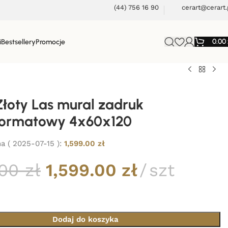
(44) 756 16 90
cerart@cerart.
0.00
i
Bestsellery
Promocje
łoty Las mural zadruk
formatowy 4x60x120
a (
2025-07-15
):
1,599.00
zł
.00
zł
1,599.00
zł
szt
Dodaj do koszyka