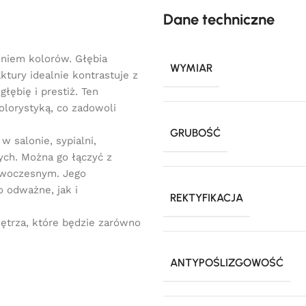
Dane techniczne
eniem kolorów. Głębia
WYMIAR
tury idealnie kontrastuje z
łębię i prestiż. Ten
olorystyką, co zadowoli
GRUBOŚĆ
w salonie, sypialni,
ych. Można go łączyć z
nowoczesnym. Jego
 odważne, jak i
REKTYFIKACJA
nętrza, które będzie zarówno
ANTYPOŚLIZGOWOŚĆ