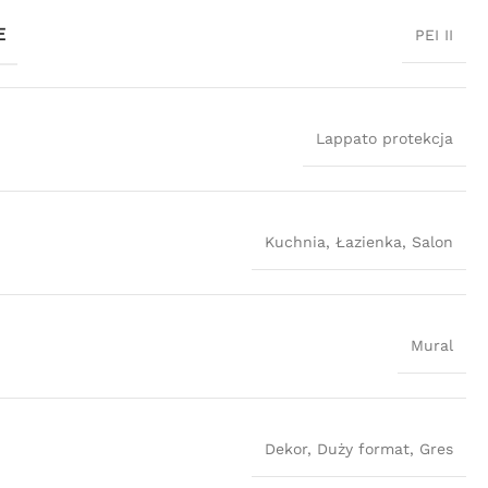
E
PEI II
Lappato protekcja
Kuchnia
,
Łazienka
,
Salon
Mural
Dekor
,
Duży format
,
Gres