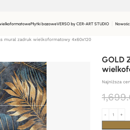
wielkoformatowe
Płytki bazowe
VERSO by CER-ART STUDIO
Nowośc
s mural zadruk wielkoformatowy 4x60x120
GOLD Z
wielko
Najniższa cen
1,699