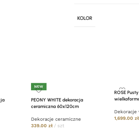
KOLOR
NEW
ROSE Pusty
wielkoform
ja
PEONY WHITE dekoracja
ceramiczna 60x120cm
Dekoracje
1,699.00
z
Dekoracje ceramiczne
339.00
zł
szt