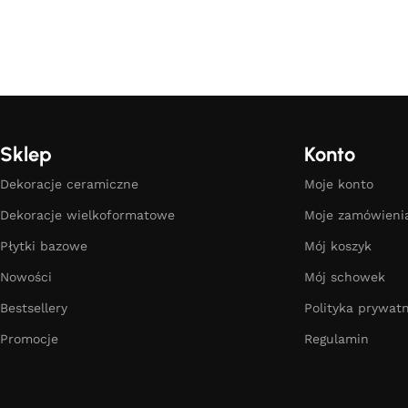
Sklep
Konto
Dekoracje ceramiczne
Moje konto
Dekoracje wielkoformatowe
Moje zamówieni
Płytki bazowe
Mój koszyk
Nowości
Mój schowek
Bestsellery
Polityka prywatn
Promocje
Regulamin