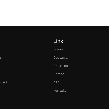
Linki
O nas
a
Dostawa
Płatność
Pomoc
ości
B2B
Kontakt