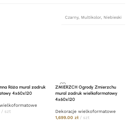
Czarny
,
Multikolor
,
Niebieski
nna Róża mural zadruk
ZMIERZCH Ogrody Zmierzchu
atowy 4x60x120
mural zadruk wielkoformatowy
4x60x120
 wielkoformatowe
ł
szt
Dekoracje wielkoformatowe
1,699.00
zł
szt