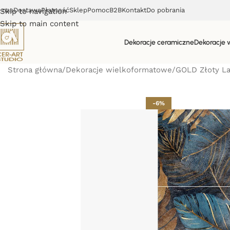
 nas
Dostawa
Płatność
Sklep
Pomoc
B2B
Kontakt
Do pobrania
Skip to navigation
Skip to main content
Dekoracje ceramiczne
Dekoracje 
Strona główna
Dekoracje wielkoformatowe
GOLD Złoty La
-6%