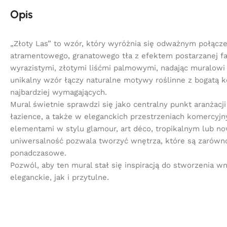
Opis
„Złoty Las” to wzór, który wyróżnia się odważnym połącz
atramentowego, granatowego tła z efektem postarzanej fak
wyrazistymi, złotymi liśćmi palmowymi, nadając muralowi g
unikalny wzór łączy naturalne motywy roślinne z bogatą k
najbardziej wymagających.
Mural świetnie sprawdzi się jako centralny punkt aranżacji 
łazience, a także w eleganckich przestrzeniach komercyjn
elementami w stylu glamour, art déco, tropikalnym lub 
uniwersalność pozwala tworzyć wnętrza, które są zarówno
ponadczasowe.
Pozwól, aby ten mural stał się inspiracją do stworzenia w
eleganckie, jak i przytulne.