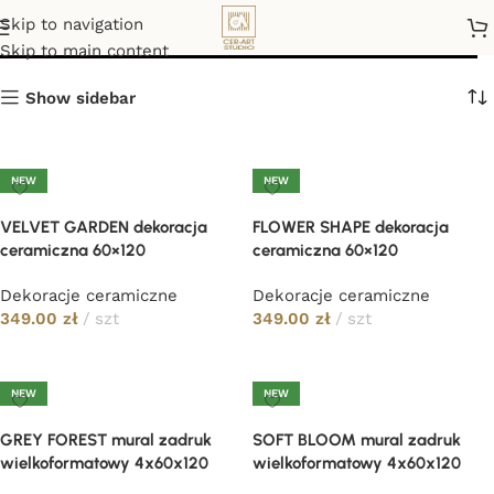
Cer-Art Studio
Skip to navigation
Skip to main content
Show sidebar
NEW
NEW
VELVET GARDEN dekoracja
FLOWER SHAPE dekoracja
ceramiczna 60×120
ceramiczna 60×120
Dekoracje ceramiczne
Dekoracje ceramiczne
349.00
zł
szt
349.00
zł
szt
Dodaj do koszyka
Dodaj do koszyka
NEW
NEW
GREY FOREST mural zadruk
SOFT BLOOM mural zadruk
wielkoformatowy 4x60x120
wielkoformatowy 4x60x120