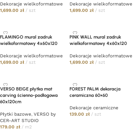
Dekoracje wielkoformatowe
Dekoracje wielkoformatowe
1,699.00
zł
szt
1,699.00
zł
szt
Dodaj do koszyka
Dodaj do koszyka
FLAMINGO mural zadruk
PINK WALL mural zadruk
wielkoformatowy 4x60x120
wielkoformatowy 4x60x120
Dekoracje wielkoformatowe
Dekoracje wielkoformatowe
1,699.00
zł
szt
1,699.00
zł
szt
Dodaj do koszyka
Dodaj do koszyka
VERSO BEIGE płytka mat
FOREST PALM dekoracja
carving ścienno-podłogowa
ceramiczna 60×60
60x120cm
Dekoracje ceramiczne
Płytki bazowe
,
VERSO by
139.00
zł
szt
CER-ART STUDIO
Dodaj do koszyka
179.00
zł
m2
Dodaj do koszyka