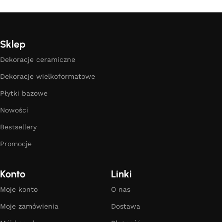
Sklep
Dekoracje ceramiczne
Dekoracje wielkoformatowe
Płytki bazowe
Nowości
Bestsellery
Promocje
Konto
Linki
Moje konto
O nas
Moje zamówienia
Dostawa