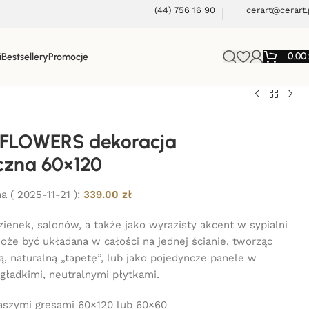
(44) 756 16 90
cerart@cerart.
0.00
i
Bestsellery
Promocje
 FLOWERS dekoracja
czna 60×120
a (
2025-11-21
):
339.00
zł
zienek, salonów, a także jako wyrazisty akcent w sypialni
Może być układana w całości na jednej ścianie, tworząc
, naturalną „tapetę”, lub jako pojedyncze panele w
gładkimi, neutralnymi płytkami.
naszymi gresami 60×120 lub 60×60