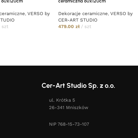
a 60x120cm
ceramiczna 60x120cm
 ceramiczne
,
VERSO by
Dekoracje ceramiczne
,
VERSO by
STUDIO
CER-ART STUDIO
szt
479.00
zł
szt
Cer-Art Studio Sp. z o.o.
ul. Krótka 5
26-341 Mniszków
NIP 768-15-73-107