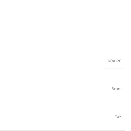
60×120
8mm
Tak