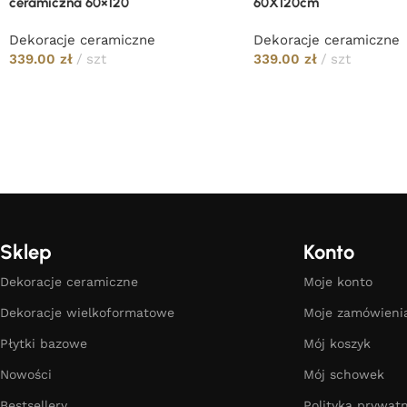
ceramiczna 60×120
60X120cm
Dekoracje ceramiczne
Dekoracje ceramiczne
339.00
zł
szt
339.00
zł
szt
Sklep
Konto
Dekoracje ceramiczne
Moje konto
Dekoracje wielkoformatowe
Moje zamówieni
Płytki bazowe
Mój koszyk
Nowości
Mój schowek
Bestsellery
Polityka prywatn