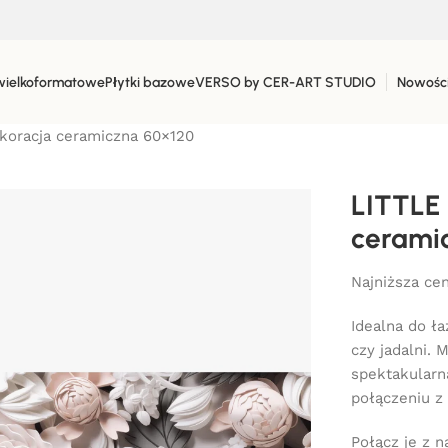
wielkoformatowe
Płytki bazowe
VERSO by CER-ART STUDIO
Nowośc
oracja ceramiczna 60×120
LITTLE
cerami
Najniższa cen
Idealna do ła
czy jadalni. 
spektakularną
połączeniu z 
Połącz je z 