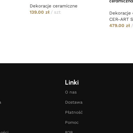
ceramiczn
Dekoracje ceramiczne
139.00
zł
szt
Dekoracje
CER-ART 
479.00
zł
Linki
O nas
a
Dostawa
Płatność
Pomoc
ości
B2B