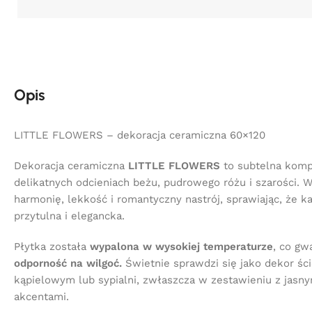
Opis
LITTLE FLOWERS – dekoracja ceramiczna 60×120
Dekoracja ceramiczna
LITTLE FLOWERS
to subtelna komp
delikatnych odcieniach beżu, pudrowego różu i szarości.
harmonię, lekkość i romantyczny nastrój, sprawiając, że ka
przytulna i elegancka.
Płytka została
wypalona w wysokiej temperaturze
, co gw
odporność na wilgoć.
Świetnie sprawdzi się jako dekor śc
kąpielowym lub sypialni, zwłaszcza w zestawieniu z jasn
akcentami.