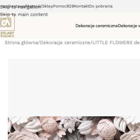
 nas
Dostawa
Płatność
Sklep
Pomoc
B2B
Kontakt
Do pobrania
Skip to navigation
Skip to main content
Dekoracje ceramiczne
Dekoracje 
Strona główna
Dekoracje ceramiczne
LITTLE FLOWERS dek